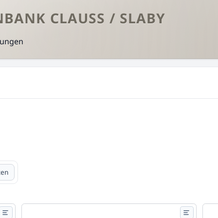
NBANK CLAUSS / SLABY
zungen
ten