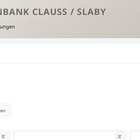
NBANK CLAUSS / SLABY
zungen
ten